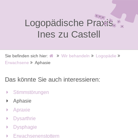
Logopädische Praxis
Ines zu Castell
Sie befinden sich hier:
Wir behandeln
Logopädie
Erwachsene
Aphasie
Das könnte Sie auch interessieren:
Stimmstörungen
Aphasie
Apraxie
Dysarthrie
Dysphagie
Erwachsenenstottern